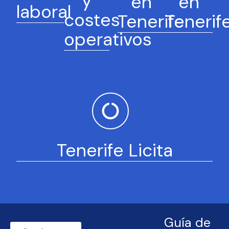
y
en
en
laboral
costes
Tenerife
Tenerif
operativos
Tenerife Licita
Guía de