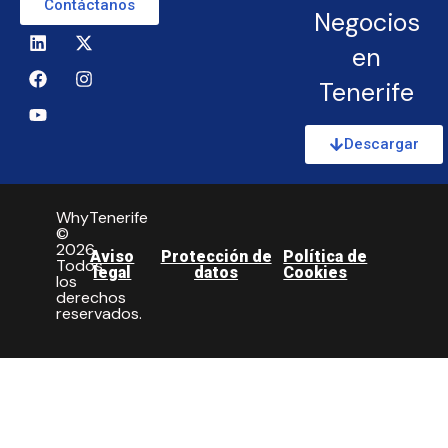
Contáctanos
Negocios
en
Tenerife
Descargar
WhyTenerife
©
2026.
Aviso
Protección de
Política de
Todos
legal
datos
Cookies
los
derechos
reservados.