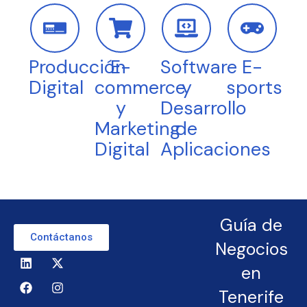
Producción
E-
Software
E-
Digital
commerce
y
sports
y
Desarrollo
Marketing
de
Digital
Aplicaciones
Guía de
Contáctanos
Negocios
en
Tenerife